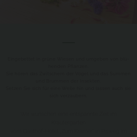
Ein­ge­bet­tet in grüne Wie­sen und um­ge­ben von blü­
hen­den Pflan­zen.
Sie hören das Zwit­schern der Vögel und das Sum­men
und Brum­men der In­sek­ten.
Set­zen Sie sich für eine Weile hin und las­sen auch sie
sich ver­zau­bern.
Wir wünschen eine entspannte Zeit im
Kräutergarten
vom Gasthof-Hotel „Zum Kramer“ in Pisweg im