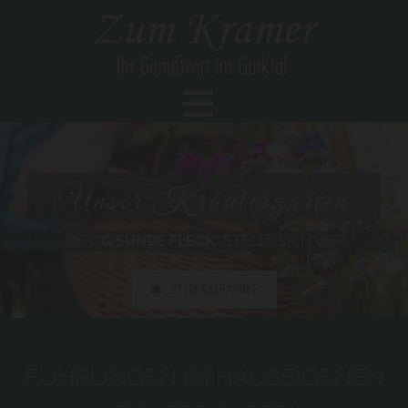
Unser Kräutergarten
DER "
G´SUNDE FLECK
" STELLT SICH VOR
ZUR ANFAHRT
FÜHRUNGEN IM HAUSEIGENEN