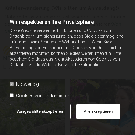
Kräu­ter­wanderung (Wir bit­ten um An­mel­dung!)
Nä­he­re Infos zu un­se­rer fast wö­chent­lich statt­fin­den­
Wir respektieren Ihre Privatsphäre
den Kräu­ter­wan­de­rung fin­den Sie auf un­se­rer
Wan­
Diese Website verwendet Funktionen und Cookies von
der­lust
-Sei­te.
Drittanbietern, um sicherzustellen, dass Sie die bestmögliche
Erfahrung beim Besuch der Website haben. Wenn Sie die
Verwendung von Funktionen und Cookies von Drittanbietern
akzeptieren möchten, können Sie dies weiter unten tun. Bitte
NEU AB MAI 2022:
beachten Sie, dass das Nicht-Akzeptieren von Cookies von
Drittanbietern die Website-Nutzung beeinträchtigt.
Bienenschaukasten im Kräutergarten
Notwendig
Cookies von Drittanbietern
Ausgewählte akzeptieren
Alle akzeptieren