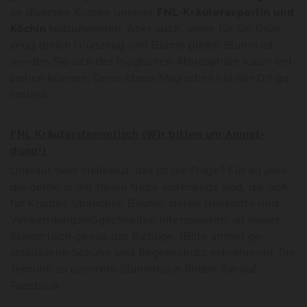
an di­ver­sen Kur­sen un­se­rer
FNL-Kräu­ter­ex­per­tin und
Kö­chin
teil­zu­neh­men. Aber auch, wenn für Sie Grün­
zeug gleich Grün­zeug und Blume gleich Blume ist,
wer­den Sie sich der ma­gi­schen At­mo­sphä­re kaum ent­
zie­hen kön­nen. Denn etwas Ma­gi­sches hat der Ort ga­
ran­tiert.
FNL Kräu­ter­stamm­tisch (Wir bit­ten um An­mel­
dung!)
Un­kraut oder Heil­kraut, das ist die Frage? Für all jene,
die gerne in der frei­en Natur un­ter­wegs sind, die sich
für Kräu­ter, Sträu­cher, Bäume, deren Heil­kräf­te und
Ver­wen­dungs­mög­lich­kei­ten in­ter­es­sie­ren, ist die­ser
Stamm­tisch genau das Rich­ti­ge. (Bitte immer ge­
schlos­se­ne Schu­he und Re­gen­schutz mit­neh­men). Die
Termine zu unserem Stammtisch finden Sie auf
Facebook.