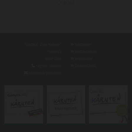
Gurktal!
Gasthof "Zum Kramer"

Startseite
Pisweg 2

Kontaktdaten
9342 Gurk

Impressum

+43 680 1211869

Datenschutz

info@gurk-pisweg.at