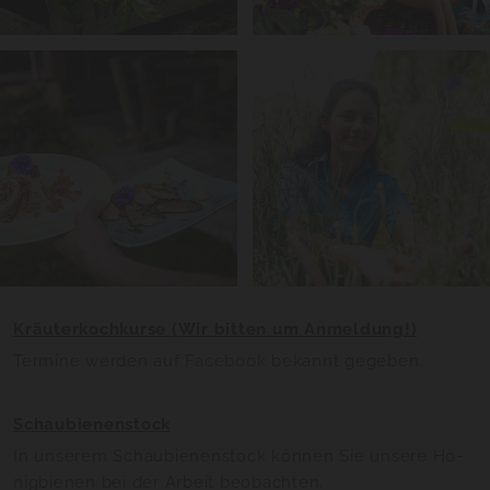
Kräu­ter­koch­kur­se (Wir bit­ten um An­mel­dung!)
Ter­mi­ne wer­den auf
Face­book
be­kannt ge­ge­ben.
Schau­bie­nen­stock
In un­se­rem Schau­bie­nen­stock kön­nen Sie un­se­re Ho­
nig­bie­nen bei der Ar­beit be­ob­ach­ten.