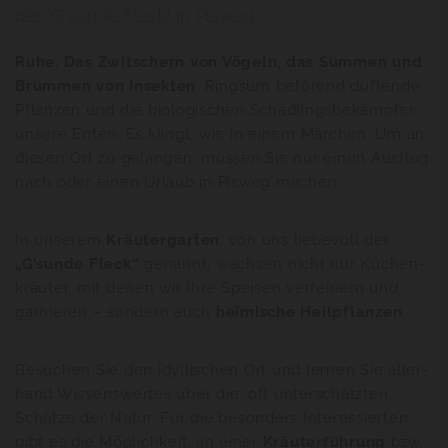
der "G´sunde Fleck" in Pisweg
Ruhe. Das Zwit­schern von Vö­geln, das Sum­men und
Brum­men von In­sek­ten.
Rings­um be­tö­rend duf­ten­de
Pflan­zen und die bio­lo­gi­schen Schäd­lings­be­kämp­fer:
un­se­re Enten. Es klingt, wie in einem Mär­chen. Um an
die­sen Ort zu ge­lan­gen, müs­sen Sie nur einen Aus­flug
nach oder einen Ur­laub in Pis­weg ma­chen.
In un­se­rem
Kräu­ter­gar­ten
, von uns lie­be­voll der
„G’sunde Fleck“
ge­nannt, wach­sen nicht nur Kü­chen­
kräu­ter, mit denen wir Ihre Spei­sen ver­fei­nern und
gar­nie­ren – son­dern auch
hei­mi­sche Heil­pflan­zen
.
Be­su­chen Sie den idyl­li­schen Ort und ler­nen Sie al­ler­
hand Wis­sens­wer­tes über die, oft un­ter­schätz­ten,
Schät­ze der Natur. Für die be­son­ders In­ter­es­sier­ten
gibt es die Mög­lich­keit, an einer
Kräu­ter­füh­rung
bzw.