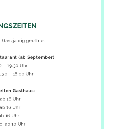
NGSZEITEN
:
Ganz­jäh­rig ge­öff­net
­stau­rant (ab September):
00 – 19.30 Uhr
1.30 – 18.00 Uhr
ei­ten Gast­haus:
ab 16 Uhr
 ab 16 Uhr
 ab 16 Uhr
o: ab 10 Uhr