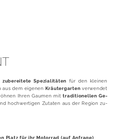
NT
 zu­be­rei­te­te Spe­zia­li­tä­ten
für den klei­nen
en aus dem ei­ge­nen
Kräu­ter­gar­ten
ver­wen­det
öh­nen Ihren Gau­men mit
tra­di­tio­nel­len Ge­
und hoch­wer­ti­gen Zu­ta­ten aus der Re­gi­on zu­
en Platz für ihr Mo­tor­rad (auf Anfrage)
.