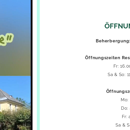
ÖFFNU
Be­her­ber­gung
Öff­nungs­zei­ten Re
Fr: 16.
Sa & So: 1
Öff­nungs­z
Mo: 
Do:
Fr:
Sa & S