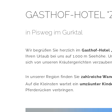
GASTHOF-HOTEL "
in Pisweg im Gurktal
Wir be­grü­ßen Sie herz­lich im
Gast­hof-Ho­tel
Ihren Ur­laub bei uns auf 1.000 m See­hö­he. U
sich von un­se­ren Kräu­ter­ge­rich­ten ver­zau­
In un­se­rer Re­gi­on fin­den Sie
zahl­rei­che Wan­
Auf die Kleins­ten war­tet ein
um­zäun­ter Kin­de
Pfer­de­rü­cken ver­brin­gen.