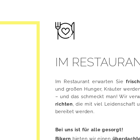
IM RESTAURA
Im Re­stau­rant er­war­ten Sie
frisch
und gro­ßen Hun­ger, Kräu­ter wer­d
– und das schmeckt man! Wir ver­w
rich­ten
, die mit viel Lei­den­schaft 
be­rei­tet wer­den.
Bei uns ist für alle ge­sorgt!
Bi­kern
bie­ten wir einen
über­dach­t