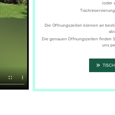
(oder a
Tisch­re­ser­vie­run
Die Öff­nungs­zei­ten kön­nen an be­sti
ab­
Die ge­nau­en Öff­nungs­zei­ten fin­den 
uns per
TISCH