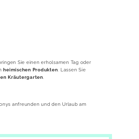
brin­gen Sie einen er­hol­sa­men Tag oder
on
hei­mi­schen Pro­duk­ten
. Las­sen Sie
nen Kräu­ter­gar­ten
.
en Ponys an­freun­den und den Ur­laub am