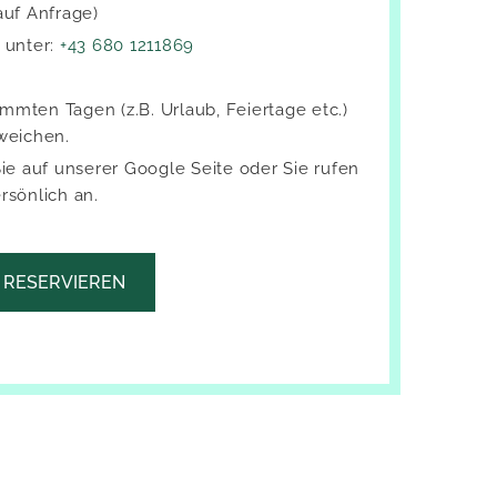
uf An­fra­ge)
g unter:
+43 680 1211869
mm­ten Tagen (z.B. Ur­laub, Fei­er­ta­ge etc.)
wei­chen.
Sie auf un­se­rer Goog­le Seite oder Sie rufen
­sön­lich an.
 RESERVIEREN