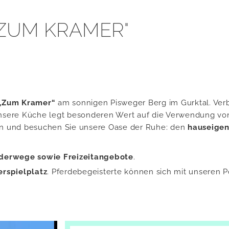
ZUM KRAMER"
 „Zum Kra­mer“
am son­ni­gen Pis­we­ger Berg im Gurk­tal. Ver­
n­se­re Küche legt be­son­de­ren Wert auf die Ver­wen­dung v
bern und be­su­chen Sie un­se­re Oase der Ruhe: den
haus­ei­ge­
der­we­ge sowie Frei­zeit­an­ge­bo­te
.
r­spiel­platz
. Pfer­de­be­geis­ter­te kön­nen sich mit un­se­r